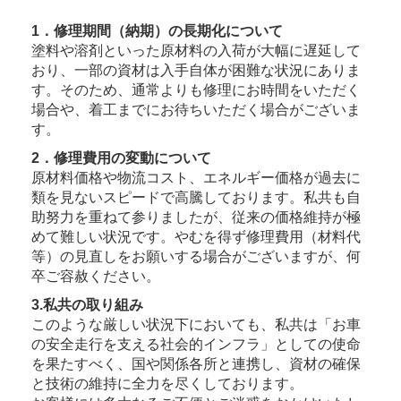
1．修理期間（納期）の長期化について
塗料や溶剤といった原材料の入荷が大幅に遅延して
おり、一部の資材は入手自体が困難な状況にありま
す。そのため、通常よりも修理にお時間をいただく
場合や、着工までにお待ちいただく場合がございま
す。
2．修理費用の変動について
原材料価格や物流コスト、エネルギー価格が過去に
類を見ないスピードで高騰しております。私共も自
助努力を重ねて参りましたが、従来の価格維持が極
めて難しい状況です。やむを得ず修理費用（材料代
等）の見直しをお願いする場合がございますが、何
卒ご容赦ください。
3.私共の取り組み
このような厳しい状況下においても、私共は「お車
の安全走行を支える社会的インフラ」としての使命
を果たすべく、国や関係各所と連携し、資材の確保
と技術の維持に全力を尽くしております。